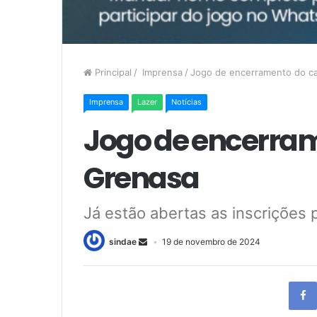
Principal
/
Imprensa
/
Jogo de encerramento do c
Imprensa
Lazer
Notícias
Jogo de encerra
Grenasa
Já estão abertas as inscrições 
sindae
19 de novembro de 2024