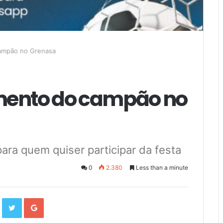
ampão no Grenasa
mento do campão no
para quem quiser participar da festa
0
2.380
Less than a minute
F
T
G
a
w
o
c
i
o
e
t
g
b
t
l