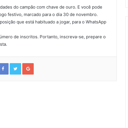
o
e
e
o
r
+
ividades do campão com chave de ouro. E você pode
k
jogo festivo, marcado para o dia 30 de novembro.
posição que está habituado a jogar, para o WhatsApp
mero de inscritos. Portanto, inscreva-se, prepare o
sta.
F
T
G
a
w
o
c
i
o
e
t
g
b
t
l
o
e
e
o
r
+
k