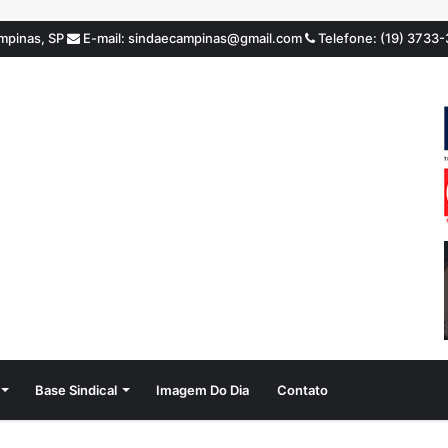
ampinas, SP
E-mail: sindaecampinas@gmail.com
Telefone: (19) 3733
Base Sindical
Imagem Do Dia
Contato