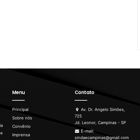
Menu
Contato
Principal
Av. Dr. Angelo Simões,
725
Sobre nós
Jd. Leonor, Campinas - SP
da
Convênio
E-mail:
de
Imprensa
sindaecampinas@gmail.com