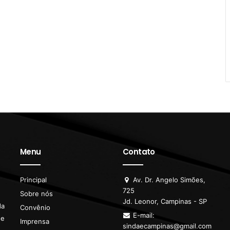
Menu
Contato
Principal
Av. Dr. Angelo Simões,
725
Sobre nós
Jd. Leonor, Campinas - SP
da
Convênio
E-mail:
de
Imprensa
sindaecampinas@gmail.com