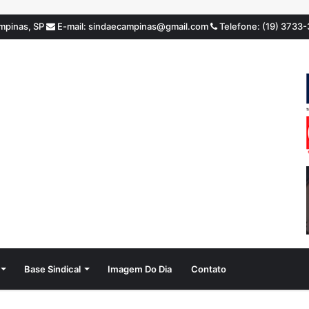
ampinas, SP
E-mail: sindaecampinas@gmail.com
Telefone: (19) 3733
Base Sindical
Imagem Do Dia
Contato