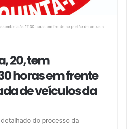
 assembleia às 17:30 horas em frente ao portão de entrada
a, 20, tem
30 horas em frente
ada de veículos da
 detalhado do processo da