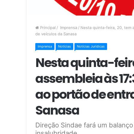
Principal
/
Imprensa
/
Nesta quinta-feira, 20, tem
de veículos da Sanasa
Imprensa
Notícias
Notícias Jurídicas
Nesta quinta-feir
assembleia às 17:
ao portão de entr
Sanasa
Direção Sindae fará um balanço
insalubridade