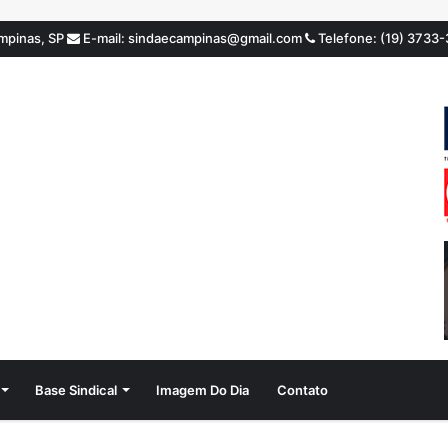
ampinas, SP
E-mail: sindaecampinas@gmail.com
Telefone: (19) 3733
Base Sindical
Imagem Do Dia
Contato