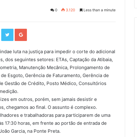
0
3.120
Less than a minute
F
T
G
a
w
o
c
i
o
e
t
g
b
t
l
o
e
e
o
r
+
dae luta na justiça para impedir o corte do adicional
k
s, dos seguintes setores: ETAs, Captação da Atibaia,
itometria, Manutenção Mecânica, Prolongamento de
a de Esgoto, Gerência de Faturamento, Gerência de
 Gestão de Crédito, Posto Médico, Consultórios
medição.
izes em outros, porém, sem jamais desistir e
os, chegamos ao final. O assunto é complexo.
alhadores e trabalhadoras para participarem de uma
às 17:30 horas, em frente ao portão de entrada de
João Garcia, na Ponte Preta.