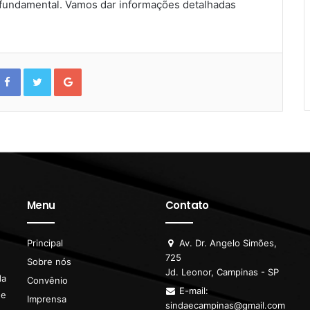
 fundamental. Vamos dar informações detalhadas
F
T
G
a
w
o
c
i
o
e
t
g
b
t
l
o
e
e
o
r
+
k
Menu
Contato
Principal
Av. Dr. Angelo Simões,
725
Sobre nós
Jd. Leonor, Campinas - SP
da
Convênio
E-mail:
de
Imprensa
sindaecampinas@gmail.com