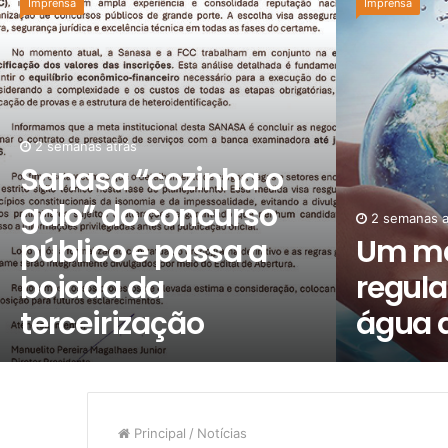
Imprensa
Imprensa
2 semanas atrás
Sanasa “cozinha o
galo” do concurso
2 semanas a
público e passa a
Um m
boiada da
regula
terceirização
água 
Principal
/
Notícias