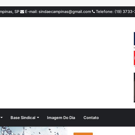
ampinas, SP
E-mail: sindaecampinas@gmail.com
Telefone: (19) 3733
Base Sindical
Imagem Do Dia
Contato