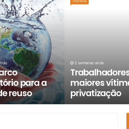
Imprensa
trás
2 semanas atrás
arco
Trabalhadores
tório para a
maiores vítim
de reuso
privatização