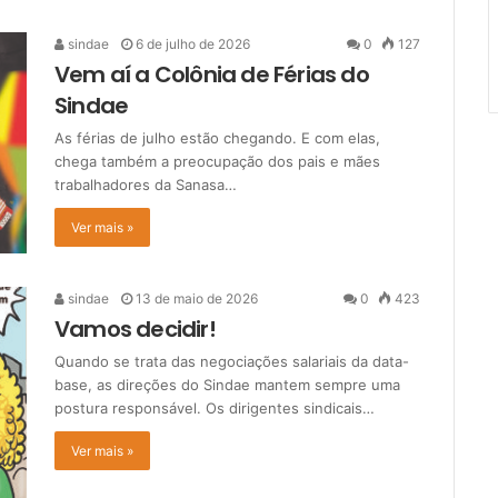
sindae
6 de julho de 2026
0
127
Vem aí a Colônia de Férias do
Sindae
As férias de julho estão chegando. E com elas,
chega também a preocupação dos pais e mães
trabalhadores da Sanasa…
Ver mais »
sindae
13 de maio de 2026
0
423
Vamos decidir!
Quando se trata das negociações salariais da data-
base, as direções do Sindae mantem sempre uma
postura responsável. Os dirigentes sindicais…
Ver mais »