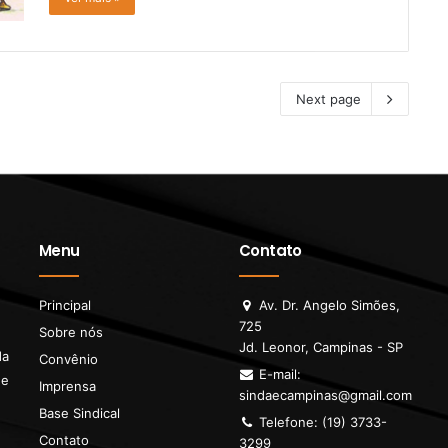
Next page
Menu
Contato
Principal
Av. Dr. Angelo Simões,
725
Sobre nós
Jd. Leonor, Campinas - SP
da
Convênio
E-mail:
de
Imprensa
sindaecampinas@gmail.com
Base Sindical
Telefone: (19) 3733-
Contato
3299