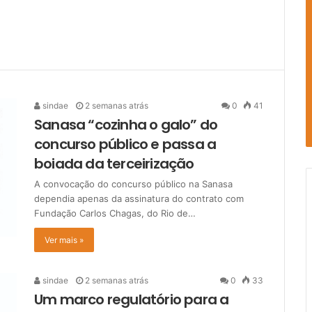
sindae
2 semanas atrás
0
41
Sanasa “cozinha o galo” do
concurso público e passa a
boiada da terceirização
A convocação do concurso público na Sanasa
dependia apenas da assinatura do contrato com
Fundação Carlos Chagas, do Rio de…
Ver mais »
sindae
2 semanas atrás
0
33
Um marco regulatório para a