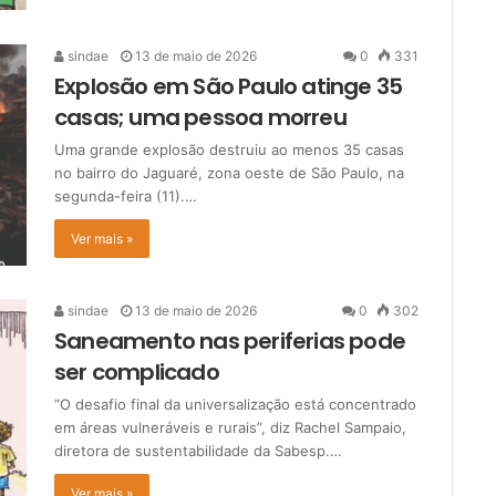
sindae
13 de maio de 2026
0
331
Explosão em São Paulo atinge 35
casas; uma pessoa morreu
Uma grande explosão destruiu ao menos 35 casas
no bairro do Jaguaré, zona oeste de São Paulo, na
segunda-feira (11).…
Ver mais »
sindae
13 de maio de 2026
0
302
Saneamento nas periferias pode
ser complicado
“O desafio final da universalização está concentrado
em áreas vulneráveis e rurais”, diz Rachel Sampaio,
diretora de sustentabilidade da Sabesp.…
Ver mais »