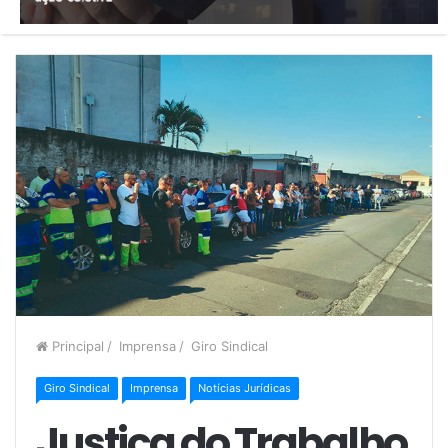
Principal
/
Imprensa
/
Giro Sindical
Giro Sindical
Imprensa
Notícias Jurídicas
Justiça do Trabalho