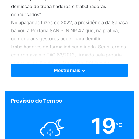
demissão de trabalhadores e trabalhadoras
concursados”.
No apagar as luzes de 2022, a presidência da Sanasa
baixou a Portaria SAN.P.IN.NP 42 que, na prática,
conferia aos gestores poder para demitir
trabalhadores de forma indiscriminada. Seus termos
confrontavam o TAC 62/2013, firmado pela própria
empresa, no âmbito do Ministério Público do
Mostre mais
Trabalho da 15ª Região (MTP15), em 26 de março de
2013.
A direção do Sindae reagiu rápido e cobrou a
imediata suspensão da portaria. Até porque, ao
Previsão do Tempo
longo destes anos todos, não ocorreram mudanças,
tanto na legislação trabalhista como na
19
jurisprudência do Supremo Tribunal Federal (STF),
℃
que justificassem esta suposta “atualização” nos
procedimentos internos, como alegou a presidência